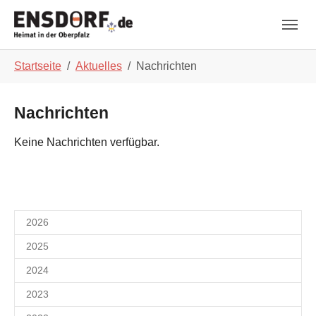
Skip to main navigation
Zum Hauptinhalt springen
Skip to page footer
Sie sind hier:
Startseite
Aktuelles
Nachrichten
Nachrichten
Keine Nachrichten verfügbar.
2026
2025
2024
2023