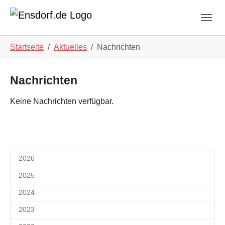
Skip to main navigation
Zum Hauptinhalt springen
Skip to page footer
Sie sind hier:
Startseite
Aktuelles
Nachrichten
Nachrichten
Keine Nachrichten verfügbar.
2026
2025
2024
2023