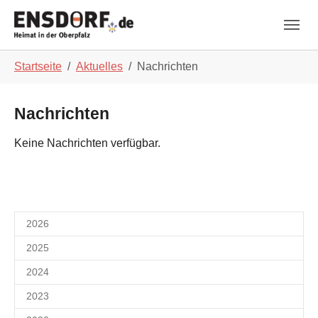
Skip to main navigation
Zum Hauptinhalt springen
Skip to page footer
Sie sind hier:
Startseite
Aktuelles
Nachrichten
Nachrichten
Keine Nachrichten verfügbar.
2026
2025
2024
2023