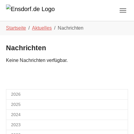
Skip to main navigation
Zum Hauptinhalt springen
Skip to page footer
Sie sind hier:
Startseite
Aktuelles
Nachrichten
Nachrichten
Keine Nachrichten verfügbar.
2026
2025
2024
2023