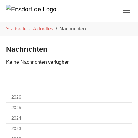
Skip to main navigation
Zum Hauptinhalt springen
Skip to page footer
Sie sind hier:
Startseite
Aktuelles
Nachrichten
Nachrichten
Keine Nachrichten verfügbar.
2026
2025
2024
2023