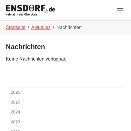
Skip to main navigation
Zum Hauptinhalt springen
Skip to page footer
Sie sind hier:
Startseite
Aktuelles
Nachrichten
Nachrichten
Keine Nachrichten verfügbar.
2026
2025
2024
2023