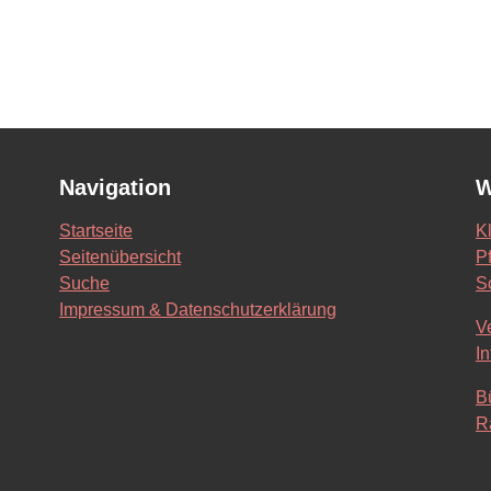
Navigation
W
Startseite
K
Seitenübersicht
Pf
Suche
S
Impressum & Datenschutzerklärung
V
In
B
R