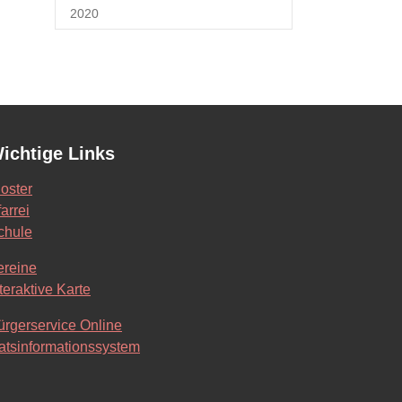
2020
ichtige Links
loster
arrei
chule
ereine
teraktive Karte
ürgerservice Online
atsinformationssystem