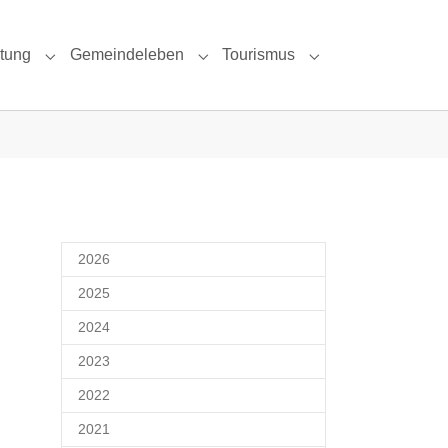
ltung
Gemeindeleben
Tourismus
 & Umgebung"
Submenu for "Politik & Verwaltung"
Submenu for "Gemeindeleben"
Submenu for "Tour
2026
2025
2024
2023
2022
2021