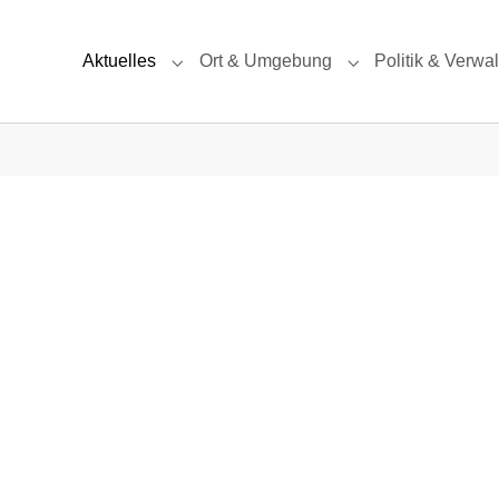
Aktuelles
Ort & Umgebung
Politik & Verwa
Submenu for "Aktuelles"
Submenu for "Ort