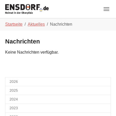
Skip to main navigation
Zum Hauptinhalt springen
Skip to page footer
Sie sind hier:
Startseite
Aktuelles
Nachrichten
Nachrichten
Keine Nachrichten verfügbar.
2026
2025
2024
2023