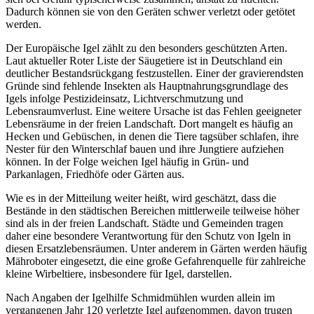
Dadurch können sie von den Geräten schwer verletzt oder getötet
werden.
Der Europäische Igel zählt zu den besonders geschützten Arten.
Laut aktueller Roter Liste der Säugetiere ist in Deutschland ein
deutlicher Bestandsrückgang festzustellen. Einer der gravierendsten
Gründe sind fehlende Insekten als Hauptnahrungsgrundlage des
Igels infolge Pestizideinsatz, Lichtverschmutzung und
Lebensraumverlust. Eine weitere Ursache ist das Fehlen geeigneter
Lebensräume in der freien Landschaft. Dort mangelt es häufig an
Hecken und Gebüschen, in denen die Tiere tagsüber schlafen, ihre
Nester für den Winterschlaf bauen und ihre Jungtiere aufziehen
können. In der Folge weichen Igel häufig in Grün- und
Parkanlagen, Friedhöfe oder Gärten aus.
Wie es in der Mitteilung weiter heißt, wird geschätzt, dass die
Bestände in den städtischen Bereichen mittlerweile teilweise höher
sind als in der freien Landschaft. Städte und Gemeinden tragen
daher eine besondere Verantwortung für den Schutz von Igeln in
diesen Ersatzlebensräumen. Unter anderem in Gärten werden häufig
Mähroboter eingesetzt, die eine große Gefahrenquelle für zahlreiche
kleine Wirbeltiere, insbesondere für Igel, darstellen.
Nach Angaben der Igelhilfe Schmidmühlen wurden allein im
vergangenen Jahr 120 verletzte Igel aufgenommen, davon trugen