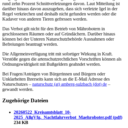
rund zehn Prozent Schnittverletzungen davon. Laut Mitteilung ist
darüber hinaus davon auszugehen, dass sich verletzte Igel in der
Regel verkriechen und deshalb nicht gefunden werden oder die
Kadaver von anderen Tieren gefressen werden.
Das Verbot gilt nicht für den Betrieb von Mährobotern in
geschlossenen Räumen oder auf Gründächern. Darüber hinaus
können bei der Unteren Naturschutzbehörde Ausnahmen oder
Befreiungen beantragt werden.
Die Allgemeinverfügung tritt mit sofortiger Wirkung in Kraft.
Verstöße gegen die artenschutzrechtlichen Vorschriften können als
Ordnungswidrigkeit mit Bußgeldern geahndet werden.
Bei Fragen/Anträgen von Bürgerinnen und Bürgern oder
Unklarheiten Ihrerseits kann sich an die E-Mail Adresse des
Naturschutzes –
naturschutz (at) amberg-sulzbach (dot) de
–
gewandt werden.
Zugehörige Dateien
20260522_Kreisamtsblatt_10-
2025_AllgVfg._Nachtfahrverbot_Maehroboter.pdf (pdf)
234 KB