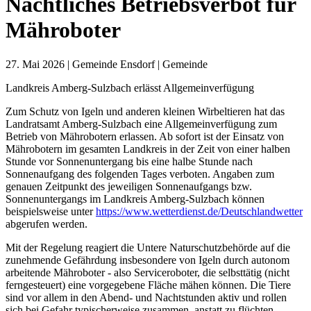
Nächtliches Betriebsverbot für
Mähroboter
27. Mai 2026
| Gemeinde Ensdorf | Gemeinde
Landkreis Amberg-Sulzbach erlässt Allgemeinverfügung
Zum Schutz von Igeln und anderen kleinen Wirbeltieren hat das
Landratsamt Amberg-Sulzbach eine Allgemeinverfügung zum
Betrieb von Mährobotern erlassen. Ab sofort ist der Einsatz von
Mährobotern im gesamten Landkreis in der Zeit von einer halben
Stunde vor Sonnenuntergang bis eine halbe Stunde nach
Sonnenaufgang des folgenden Tages verboten. Angaben zum
genauen Zeitpunkt des jeweiligen Sonnenaufgangs bzw.
Sonnenuntergangs im Landkreis Amberg-Sulzbach können
beispielsweise unter
https://www.wetterdienst.de/Deutschlandwetter
abgerufen werden.
Mit der Regelung reagiert die Untere Naturschutzbehörde auf die
zunehmende Gefährdung insbesondere von Igeln durch autonom
arbeitende Mähroboter - also Serviceroboter, die selbsttätig (nicht
ferngesteuert) eine vorgegebene Fläche mähen können. Die Tiere
sind vor allem in den Abend- und Nachtstunden aktiv und rollen
sich bei Gefahr typischerweise zusammen, anstatt zu flüchten.