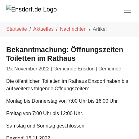
Skip to main navigation
Zum Hauptinhalt springen
Skip to page footer
Sie sind hier:
Startseite
Aktuelles
Nachrichten
Artikel
Bekanntmachung: Öffnungszeiten
Toiletten im Rathaus
15. November 2022
| Gemeinde Ensdorf | Gemeinde
Die öffentlichen Toiletten im Rathaus Ensdorf haben bis
auf weiteres
folgende Öffnungszeiten:
Montag bis Donnerstag von 7:00 Uhr bis 16:00 Uhr
Freitag von 7:00 Uhr bis 12:00 Uhr.
Samstag und Sonntag geschlossen.
Ensdorf, 15.11.2022