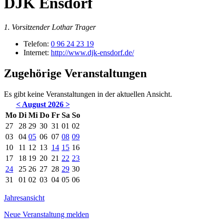
DJK Ensdorf
1. Vorsitzender Lothar Trager
Telefon:
0 96 24 23 19
Internet:
http://www.djk-ensdorf.de/
Zugehörige Veranstaltungen
Es gibt keine Veranstaltungen in der aktuellen Ansicht.
<
August 2026
>
Mo
Di
Mi
Do
Fr
Sa
So
27
28
29
30
31
01
02
03
04
05
06
07
08
09
10
11
12
13
14
15
16
17
18
19
20
21
22
23
24
25
26
27
28
29
30
31
01
02
03
04
05
06
Jahresansicht
Neue Veranstaltung melden