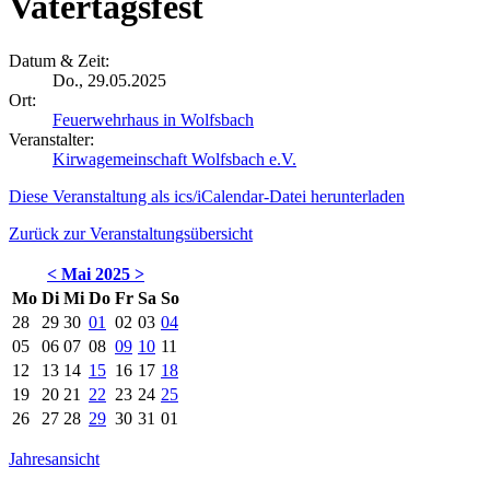
Vatertagsfest
Datum & Zeit:
Do., 29.05.2025
Ort:
Feuerwehrhaus in Wolfsbach
Veranstalter:
Kirwagemeinschaft Wolfsbach e.V.
Diese Veranstaltung als ics/iCalendar-Datei herunterladen
Zurück zur Veranstaltungsübersicht
<
Mai 2025
>
Mo
Di
Mi
Do
Fr
Sa
So
28
29
30
01
02
03
04
05
06
07
08
09
10
11
12
13
14
15
16
17
18
19
20
21
22
23
24
25
26
27
28
29
30
31
01
Jahresansicht