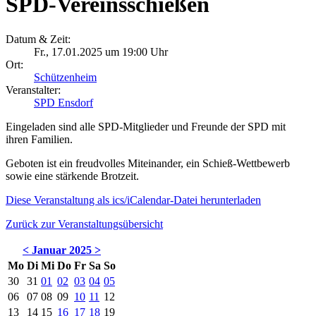
SPD-Vereinsschießen
Datum & Zeit:
Fr., 17.01.2025 um 19:00 Uhr
Ort:
Schützenheim
Veranstalter:
SPD Ensdorf
Eingeladen sind alle SPD-Mitglieder und Freunde der SPD mit
ihren Familien.
Geboten ist ein freudvolles Miteinander, ein Schieß-Wettbewerb
sowie eine stärkende Brotzeit.
Diese Veranstaltung als ics/iCalendar-Datei herunterladen
Zurück zur Veranstaltungsübersicht
<
Januar 2025
>
Mo
Di
Mi
Do
Fr
Sa
So
30
31
01
02
03
04
05
06
07
08
09
10
11
12
13
14
15
16
17
18
19