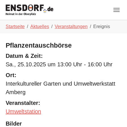
Skip to main navigation
Zum Hauptinhalt springen
Skip to page footer
Sie sind hier:
Startseite
Aktuelles
Veranstaltungen
Ereignis
Pflanzentauschbörse
Datum & Zeit:
Sa., 25.10.2025 um 13:00 Uhr - 16:00 Uhr
Ort:
Interkultureller Garten und Umweltwerkstatt
Amberg
Veranstalter:
Umweltstation
Bilder