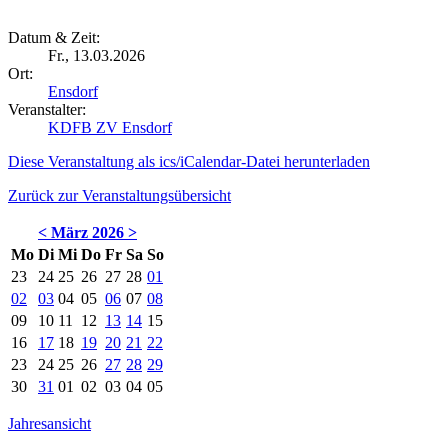
Datum & Zeit:
Fr., 13.03.2026
Ort:
Ensdorf
Veranstalter:
KDFB ZV Ensdorf
Diese Veranstaltung als ics/iCalendar-Datei herunterladen
Zurück zur Veranstaltungsübersicht
<
März 2026
>
Mo
Di
Mi
Do
Fr
Sa
So
23
24
25
26
27
28
01
02
03
04
05
06
07
08
09
10
11
12
13
14
15
16
17
18
19
20
21
22
23
24
25
26
27
28
29
30
31
01
02
03
04
05
Jahresansicht