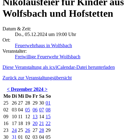
Nikolausfeier für Kinder aus
Wolfsbach und Hofstetten
Datum & Zeit:
Do., 05.12.2024 um 19:00 Uhr
Ort:
Feuerwehrhaus in Wolfsbach
Veranstalter:
Freiwillige Feuerwehr Wolfsbach
Diese Veranstaltung als ics/iCalendar-Datei herunterladen
Zurück zur Veranstaltungsübersicht
<
Dezember 2024
>
Mo
Di
Mi
Do
Fr
Sa
So
25
26
27
28
29
30
01
02
03
04
05
06
07
08
09
10
11
12
13
14
15
16
17
18
19
20
21
22
23
24
25
26
27
28
29
30
31
01
02
03
04
05