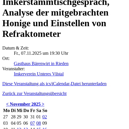
Imkerstammtischgespräch,
Analyse der mitgebrachten
Honige und Einstellen von
Refraktometer
Datum & Zeit:
Fr., 07.11.2025 um 19:30 Uhr
Ort:
Gasthaus Bärenwirt in Rieden
Veranstalter:
Imkerverein Unteres Vilstal
Diese Veranstaltung als ics/iCalendar-Datei herunterladen
Zurück zur Veranstaltungsübersicht
<
November 2025
>
Mo
Di
Mi
Do
Fr
Sa
So
27
28
29
30
31
01
02
03
04
05
06
07
08
09