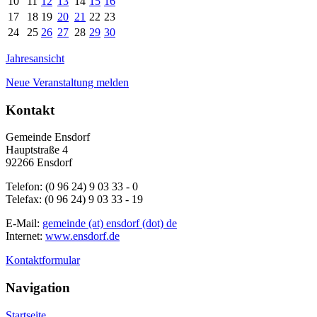
10
11
12
13
14
15
16
17
18
19
20
21
22
23
24
25
26
27
28
29
30
Jahresansicht
Neue Veranstaltung melden
Kontakt
Gemeinde Ensdorf
Hauptstraße 4
92266 Ensdorf
Telefon: (0 96 24) 9 03 33 - 0
Telefax: (0 96 24) 9 03 33 - 19
E-Mail:
gemeinde (at) ensdorf (dot) de
Internet:
www.ensdorf.de
Kontaktformular
Navigation
Startseite