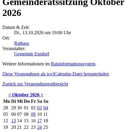
Gemeinderatssitzung Oktober
2026
Datum & Zeit:
Di., 13.10.2026 um 19:00 Uhr
Ort:
Rathaus
Veranstalter:
Gemeinde Ensdorf
Weitere Informationen im
Ratsinformationssystem
.
Diese Veranstaltung als ics/iCalendar-Datei herunterladen
Zurück zur Veranstaltungsübersicht
<
Oktober 2026
>
Mo
Di
Mi
Do
Fr
Sa
So
28
29
30
01
02
03
04
05
06
07
08
09
10
11
12
13
14
15
16
17
18
19
20
21
22
23
24
25